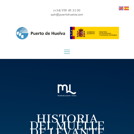
(+34) 959 49 31 00
aph@puertohuelva.com
HISTORIA
DEL MUELLE
DE LEVANTE