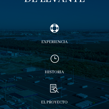

EXPERIENCIA
}
HISTORIA

EL PROYECTO