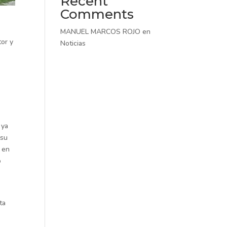
Recent
Comments
MANUEL MARCOS ROJO
en
tor y
Noticias
 ya
 su
e en
o
ta