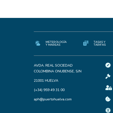
METEROLOGÍA
TASAS Y
Y MAREAS
TARIFAS

AVDA. REAL SOCIEDAD
COLOMBINA ONUBENSE, S/N

21001 HUELVA

(+34) 959 49 31 00

aph@puertohuelva.com
