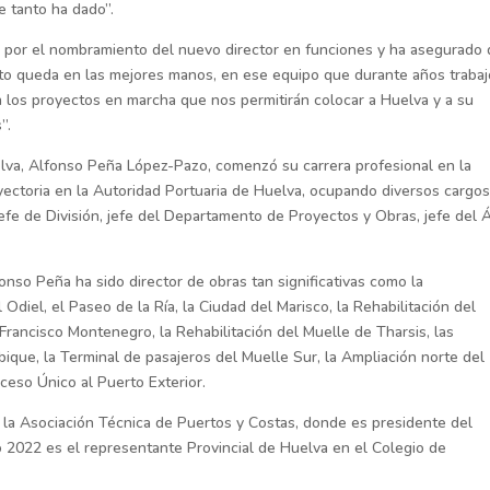
e tanto ha dado”.
n por el nombramiento del nuevo director en funciones y ha asegurado
to queda en las mejores manos, en ese equipo que durante años trabaj
n los proyectos en marcha que nos permitirán colocar a Huelva y a su
”.
elva, Alfonso Peña López-Pazo, comenzó su carrera profesional en la
yectoria en la Autoridad Portuaria de Huelva, ocupando diversos cargos
jefe de División, jefe del Departamento de Proyectos y Obras, jefe del 
onso Peña ha sido director de obras tan significativas como la
Odiel, el Paseo de la Ría, la Ciudad del Marisco, la Rehabilitación del
Francisco Montenegro, la Rehabilitación del Muelle de Tharsis, las
bique, la Terminal de pasajeros del Muelle Sur, la Ampliación norte del
eso Único al Puerto Exterior.
 la Asociación Técnica de Puertos y Costas, donde es presidente del
 2022 es el representante Provincial de Huelva en el Colegio de