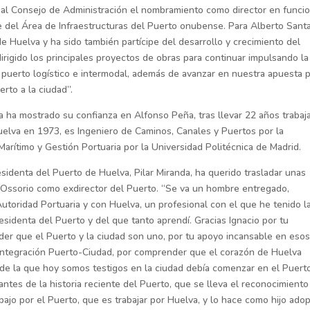
 al Consejo de Administración el nombramiento como director en funci
e del Área de Infraestructuras del Puerto onubense. Para Alberto Sant
 Huelva y ha sido también partícipe del desarrollo y crecimiento del
rigido los principales proyectos de obras para continuar impulsando la
 puerto logístico e intermodal, además de avanzar en nuestra apuesta 
erto a la ciudad”.
a ha mostrado su confianza en Alfonso Peña, tras llevar 22 años traba
uelva en 1973, es Ingeniero de Caminos, Canales y Puertos por la
arítimo y Gestión Portuaria por la Universidad Politécnica de Madrid.
esidenta del Puerto de Huelva, Pilar Miranda, ha querido trasladar unas
z-Ossorio como exdirector del Puerto. “Se va un hombre entregado,
utoridad Portuaria y con Huelva, un profesional con el que he tenido l
sidenta del Puerto y del que tanto aprendí. Gracias Ignacio por tu
nder que el Puerto y la ciudad son uno, por tu apoyo incansable en eso
 integración Puerto-Ciudad, por comprender que el corazón de Huelva
 de la que hoy somos testigos en la ciudad debía comenzar en el Puerto
tes de la historia reciente del Puerto, que se lleva el reconocimiento
jo por el Puerto, que es trabajar por Huelva, y lo hace como hijo adop