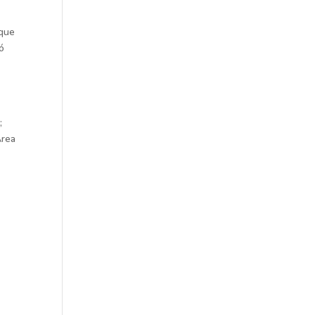
 que
ó
;
Área