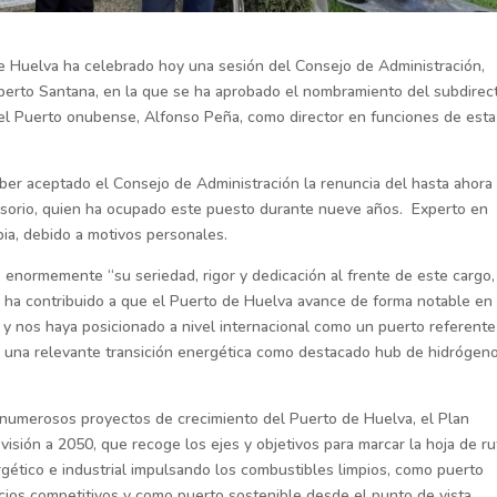
e Huelva ha celebrado hoy una sesión del Consejo de Administración,
Alberto Santana, en la que se ha aprobado el nombramiento del subdirec
del Puerto onubense, Alfonso Peña, como director en funciones de esta
ber aceptado el Consejo de Administración la renuncia del hasta ahora
Ossorio, quien ha ocupado este puesto durante nueve años. Experto en
pia, debido a motivos personales.
 enormemente “su seriedad, rigor y dedicación al frente de este cargo,
ca ha contribuido a que el Puerto de Huelva avance de forma notable en
l y nos haya posicionado a nivel internacional como un puerto referent
rar una relevante transición energética como destacado hub de hidrógen
numerosos proyectos de crecimiento del Puerto de Huelva, el Plan
sión a 2050, que recoge los ejes y objetivos para marcar la hoja de ru
ético e industrial impulsando los combustibles limpios, como puerto
vicios competitivos y como puerto sostenible desde el punto de vista