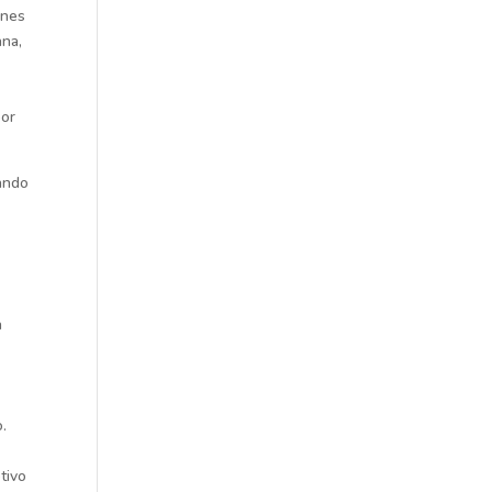
ones
ana,
por
jando
a
s
.
tivo