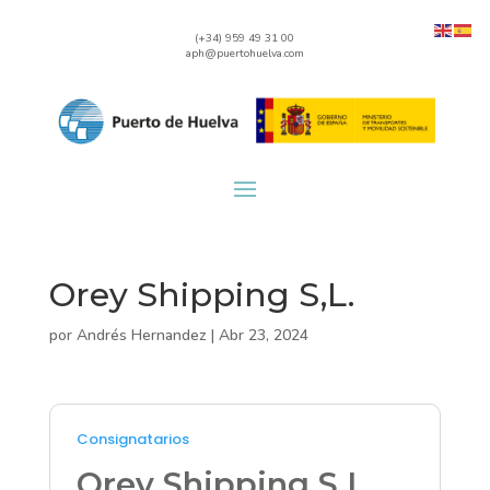
(+34) 959 49 31 00
aph@puertohuelva.com
Orey Shipping S,L.
por
Andrés Hernandez
|
Abr 23, 2024
Consignatarios
Orey Shipping S,L.