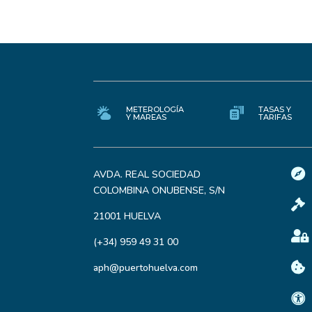
METEROLOGÍA
TASAS Y
Y MAREAS
TARIFAS

AVDA. REAL SOCIEDAD
COLOMBINA ONUBENSE, S/N

21001 HUELVA

(+34) 959 49 31 00

aph@puertohuelva.com
