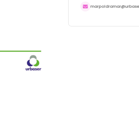
marpoldramar@urbas